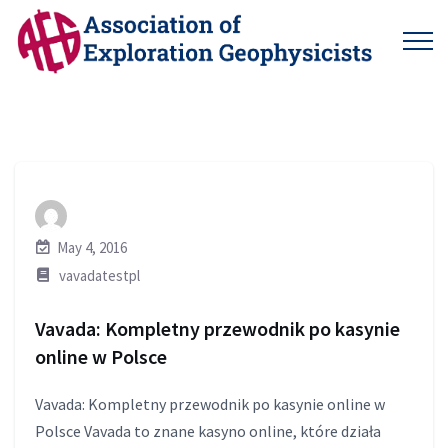
May 4, 2016
vavadatestpl
Vavada: Kompletny przewodnik po kasynie
online w Polsce
Vavada: Kompletny przewodnik po kasynie online w
Polsce Vavada to znane kasyno online, które działa