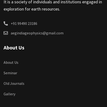
It is a society of individuals and institutions engaged in
exploration for earth resources.
+91 99490 23186
aegindiageophysics@gmail.com
About Us
About Us
Seminar
Old Journals
Gallery