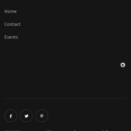
Home
Contact
Events