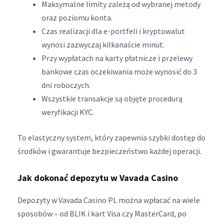
Maksymalne limity zależą od wybranej metody
oraz poziomu konta.
Czas realizacji dla e-portfeli i kryptowalut
wynosi zazwyczaj kilkanaście minut.
Przy wypłatach na karty płatnicze i przelewy
bankowe czas oczekiwania może wynosić do 3
dni roboczych.
Wszystkie transakcje są objęte procedurą
weryfikacji KYC.
To elastyczny system, który zapewnia szybki dostęp do
środków i gwarantuje bezpieczeństwo każdej operacji.
Jak dokonać depozytu w Vavada Casino
Depozyty w Vavada Casino PL można wpłacać na wiele
sposobów – od BLIK i kart Visa czy MasterCard, po