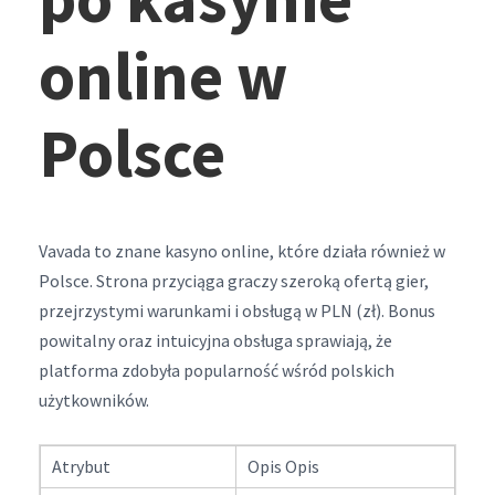
online w
Polsce
Vavada to znane kasyno online, które działa również w
Polsce. Strona przyciąga graczy szeroką ofertą gier,
przejrzystymi warunkami i obsługą w PLN (zł). Bonus
powitalny oraz intuicyjna obsługa sprawiają, że
platforma zdobyła popularność wśród polskich
użytkowników.
Atrybut
Opis Opis