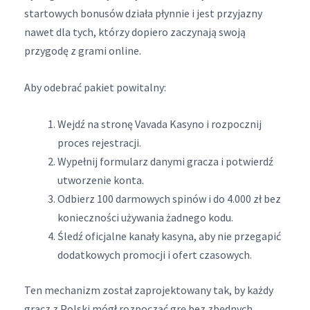
startowych bonusów działa płynnie i jest przyjazny
nawet dla tych, którzy dopiero zaczynają swoją
przygodę z grami online.
Aby odebrać pakiet powitalny:
Wejdź na stronę Vavada Kasyno i rozpocznij
proces rejestracji.
Wypełnij formularz danymi gracza i potwierdź
utworzenie konta.
Odbierz 100 darmowych spinów i do 4.000 zł bez
konieczności używania żadnego kodu.
Śledź oficjalne kanały kasyna, aby nie przegapić
dodatkowych promocji i ofert czasowych.
Ten mechanizm został zaprojektowany tak, by każdy
gracz z Polski mógł rozpocząć grę bez zbędnych