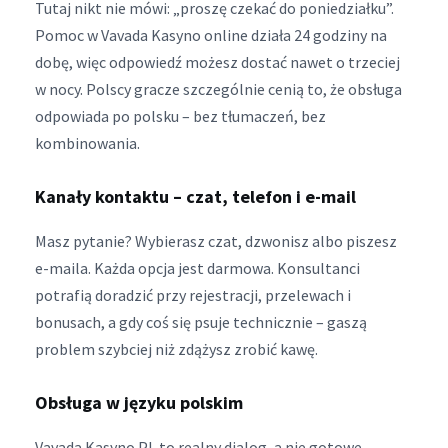
Tutaj nikt nie mówi: „proszę czekać do poniedziałku”.
Pomoc w Vavada Kasyno online działa 24 godziny na
dobę, więc odpowiedź możesz dostać nawet o trzeciej
w nocy. Polscy gracze szczególnie cenią to, że obsługa
odpowiada po polsku – bez tłumaczeń, bez
kombinowania.
Kanały kontaktu – czat, telefon i e-mail
Masz pytanie? Wybierasz czat, dzwonisz albo piszesz
e-maila. Każda opcja jest darmowa. Konsultanci
potrafią doradzić przy rejestracji, przelewach i
bonusach, a gdy coś się psuje technicznie – gaszą
problem szybciej niż zdążysz zrobić kawę.
Obsługa w języku polskim
Vavada Kasyno PL to realny dialog, a nie gotowe