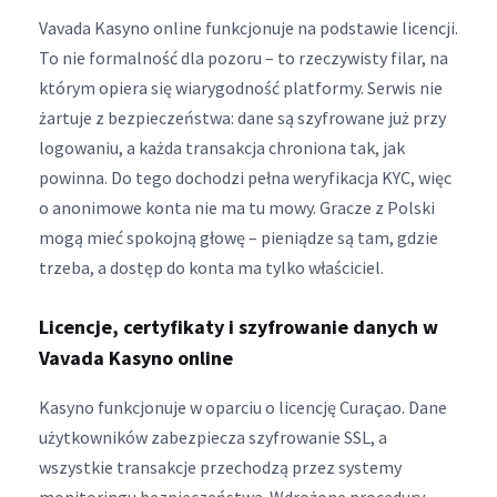
Vavada Kasyno online funkcjonuje na podstawie licencji.
To nie formalność dla pozoru – to rzeczywisty filar, na
którym opiera się wiarygodność platformy. Serwis nie
żartuje z bezpieczeństwa: dane są szyfrowane już przy
logowaniu, a każda transakcja chroniona tak, jak
powinna. Do tego dochodzi pełna weryfikacja KYC, więc
o anonimowe konta nie ma tu mowy. Gracze z Polski
mogą mieć spokojną głowę – pieniądze są tam, gdzie
trzeba, a dostęp do konta ma tylko właściciel.
Licencje, certyfikaty i szyfrowanie danych w
Vavada Kasyno online
Kasyno funkcjonuje w oparciu o licencję Curaçao. Dane
użytkowników zabezpiecza szyfrowanie SSL, a
wszystkie transakcje przechodzą przez systemy