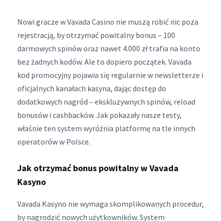
Nowi gracze w Vavada Casino nie muszą robić nic poza
rejestracją, by otrzymać powitalny bonus – 100
darmowych spinów oraz nawet 4.000 zł trafia na konto
bez żadnych kodów. Ale to dopiero początek. Vavada
kod promocyjny pojawia się regularnie w newsletterze i
oficjalnych kanałach kasyna, dając dostęp do
dodatkowych nagród – ekskluzywnych spinów, reload
bonusów i cashbacków. Jak pokazały nasze testy,
właśnie ten system wyróżnia platformę na tle innych
operatorów w Polsce.
Jak otrzymać bonus powitalny w Vavada
Kasyno
Vavada Kasyno nie wymaga skomplikowanych procedur,
by nagrodzić nowych użytkowników. System