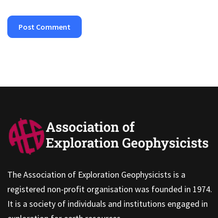
The Association of Exploration Geophysicists is a
registered non-profit organisation was founded in 1974.
It is a society of individuals and institutions engaged in