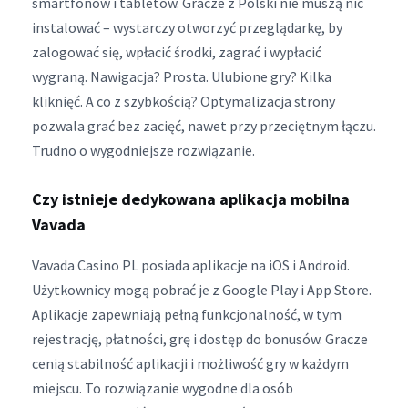
smartfonów i tabletów. Gracze z Polski nie muszą nic
instalować – wystarczy otworzyć przeglądarkę, by
zalogować się, wpłacić środki, zagrać i wypłacić
wygraną. Nawigacja? Prosta. Ulubione gry? Kilka
kliknięć. A co z szybkością? Optymalizacja strony
pozwala grać bez zacięć, nawet przy przeciętnym łączu.
Trudno o wygodniejsze rozwiązanie.
Czy istnieje dedykowana aplikacja mobilna
Vavada
Vavada Casino PL posiada aplikacje na iOS i Android.
Użytkownicy mogą pobrać je z Google Play i App Store.
Aplikacje zapewniają pełną funkcjonalność, w tym
rejestrację, płatności, grę i dostęp do bonusów. Gracze
cenią stabilność aplikacji i możliwość gry w każdym
miejscu. To rozwiązanie wygodne dla osób