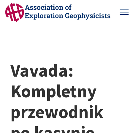
Vavada:
Kompletny
przewodnik
po kasynie